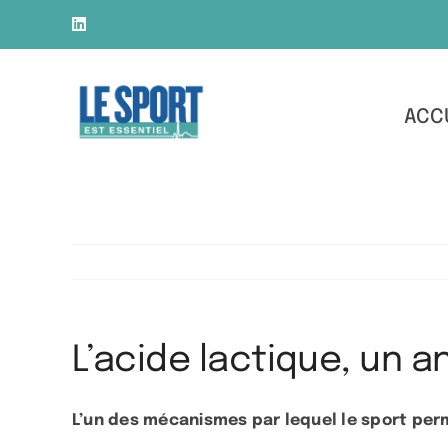
Skip
LinkedIn
to
content
ACC
L’acide lactique, un 
L’un des mécanismes par lequel le sport perm