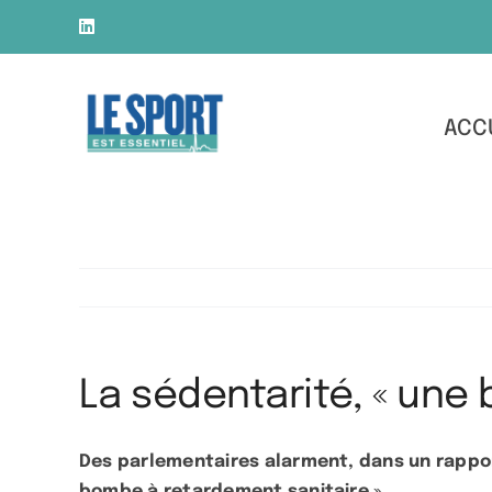
Skip
LinkedIn
to
content
ACC
La sédentarité, « une
Des parlementaires alarment, dans un rappor
bombe à retardement sanitaire ».