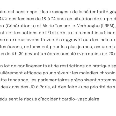
re est sans appel : les « ravages » de la sédentarité 
4 % des femmes de 18 à 74 ans« en situation de surpoid
co (Génération.s) et Marie Tamarelle-Verhaeghe (LREM), 
 » et les actions de l’État sont « clairement insuffisant
rise que nous avons traversé a aggravé tous les indica
es écrans, notamment pour les plus jeunes, assurant qu
plus de 4 h 30 devant un écran cumulé avec moins de 20 m
on lot de confinements et de restrictions de pratique s
culièrement efficace pour prévenir les maladies chroniqu
cette tendance, les parlementaires préconisent notammen
ux ans des JO à Paris, et d’en faire « une priorité de s
éduisent le risque d’accident cardio-vasculaire