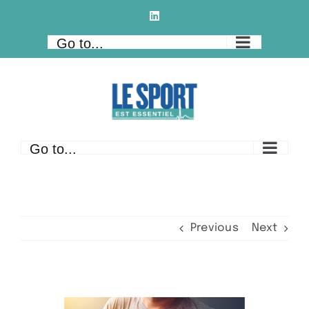
Skip
LinkedIn
to
Go to...
content
Go to...
Previous
Next
View