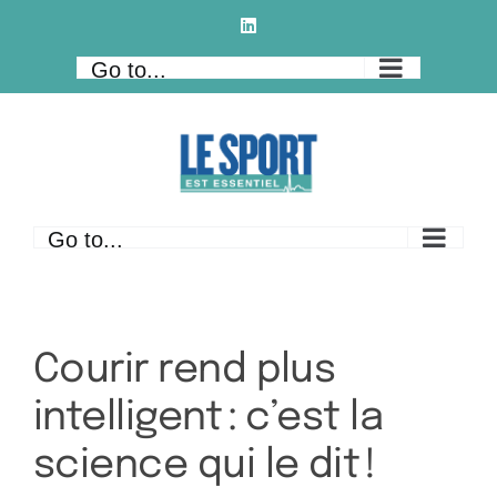
Skip
LinkedIn
to
Go to...
content
Go to...
Courir rend plus
intelligent : c’est la
science qui le dit !