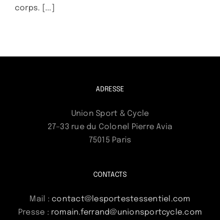
corps. [...]
ADRESSE
Union Sport & Cycle
27–33 rue du Colonel Pierre Avia
75015 Paris
CONTACTS
Mail :
contact@lesportestessentiel.com
Presse :
romain.ferrand@unionsportcycle.com