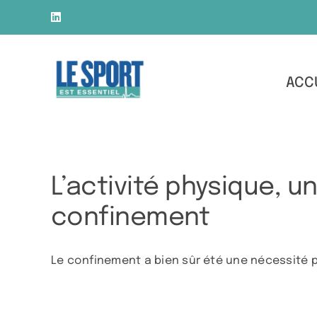
Skip
LinkedIn
to
content
ACC
L’activité physique, u
confinement
Le confinement a bien sûr été une nécessité pou