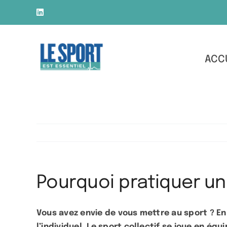
Skip
LinkedIn
to
content
ACC
Pourquoi pratiquer un 
Vous avez envie de vous mettre au sport ? En 
l’individuel. Le sport collectif se joue en é