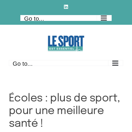
Skip
LinkedIn
to
Go to...
content
Go to...
Écoles : plus de sport,
pour une meilleure
santé !