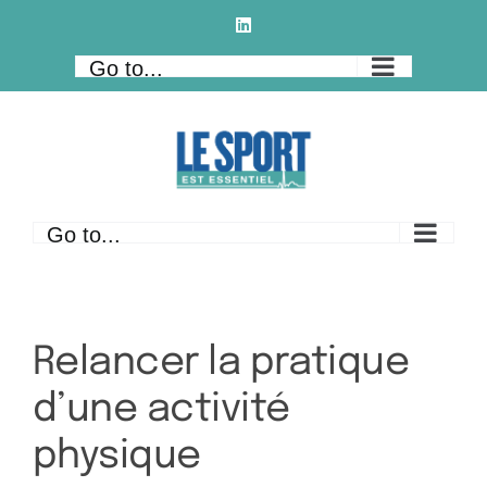
Skip
LinkedIn
to
Go to...
content
Go to...
Relancer la pratique
d’une activité
physique