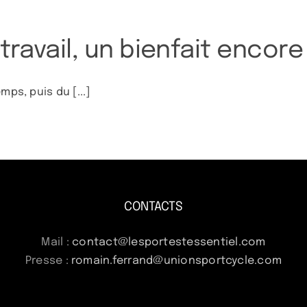
 travail, un bienfait encor
ps, puis du [...]
CONTACTS
Mail :
contact@lesportestessentiel.com
Presse :
romain.ferrand@unionsportcycle.com