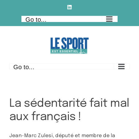
Skip
LinkedIn
to
Go to...
content
Go to...
La sédentarité fait mal
aux français !
Jean-Marc Zulesi, député et membre de la