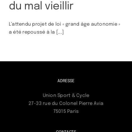
du mal vieillir
L’attendu projet de loi « grand âge autonomie »
a été repoussé à la [...]
ADRESSE
Union Sport & Cycle
27–33 rue du Colonel Pierre Avia
75015 Paris