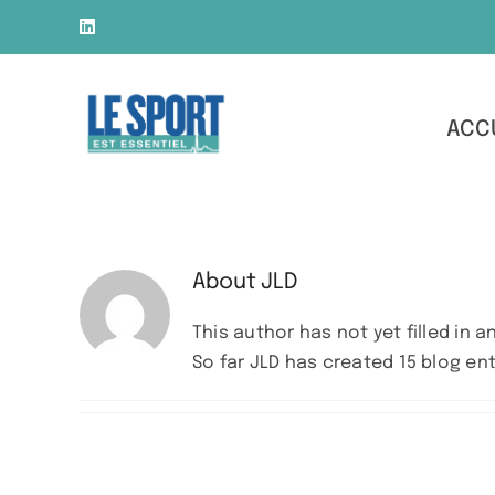
Skip
LinkedIn
to
content
ACC
About
JLD
This author has not yet filled in an
So far JLD has created 15 blog ent