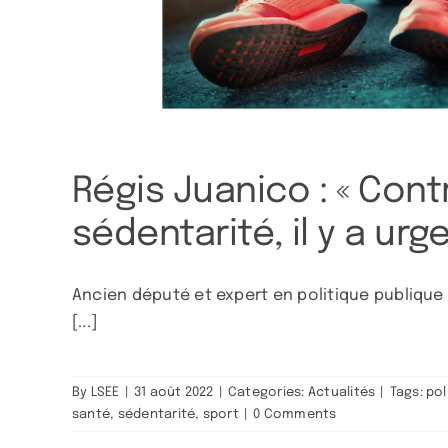
Régis Juanico : « Cont
sédentarité, il y a urg
Ancien député et expert en politique publique
[...]
By
LSEE
|
31 août 2022
|
Categories:
Actualités
|
Tags:
pol
santé
,
sédentarité
,
sport
|
0 Comments