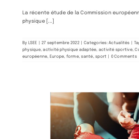
La récente étude de la Commission européenne*
physique [...]
By
LSEE
|
27 septembre 2022
|
Categories:
Actualités
|
Ta
physique
,
activité physique adaptée
,
activité sportive
,
C
européenne
,
Europe
,
forme
,
santé
,
sport
|
0 Comments
e à