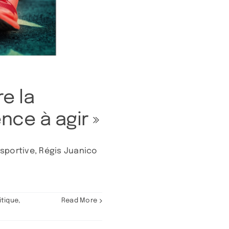
re la
ence à agir »
 sportive, Régis Juanico
itique
,
Read More