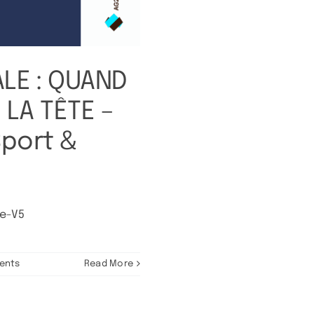
LE : QUAND
 LA TÊTE –
Sport &
le-V5
ents
Read More