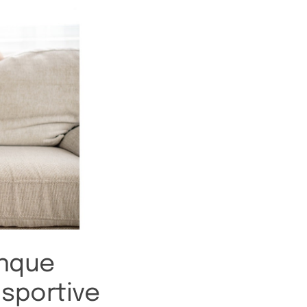
anque
 sportive